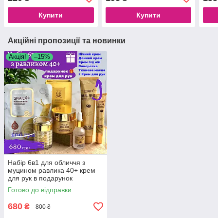
спір
Купити
Купити
Акційні пропозиції та новинки
Акція!
–15%
Набір 6в1 для обличчя з
муцином равлика 40+ крем
для рук в подарунок
Готово до відправки
680
₴
800 ₴