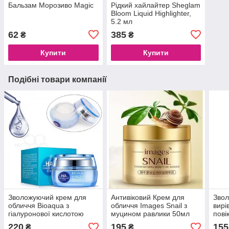
Бальзам Морозиво Magic
Рідкий хайлайтер Sheglam
Bloom Liquid Highlighter,
5.2 мл
62
385
₴
₴
Купити
Купити
Подібні товари компанії
Зволожуючий крем для
Антивіковий Крем для
Зво
обличчя Bioaqua з
обличчя Images Snail з
вирі
гіалуронової кислотою
муцином равлики 50мл
пові
кисл
220
195
155
₴
₴