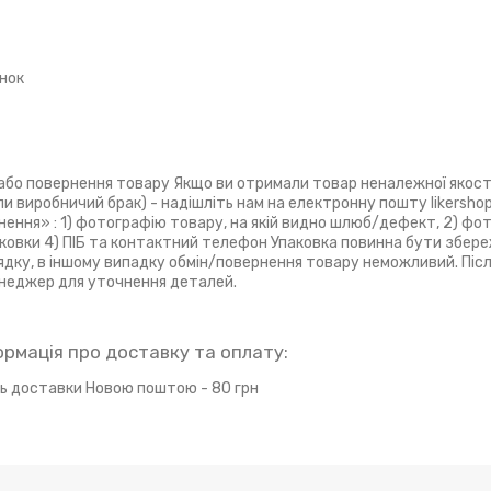
нок
або повернення товару Якщо ви отримали товар неналежної якості
ли виробничий брак) - надішліть нам на електронну пошту likersh
ення» : 1) фотографію товару, на якій видно шлюб/дефект, 2) фо
ковки 4) ПІБ та контактний телефон Упаковка повинна бути збер
ядку, в іншому випадку обмін/повернення товару неможливий. Післ
неджер для уточнення деталей.
ть доставки Новою поштою - 80 грн