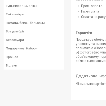
Туш, підводка, олівці
Пром-оплата
Післяплата
Тіні, палітри
Оплата на раху
Помада, блиск, бальзами
Все для брів
Гарантія:
Процедура обміну 
Аксессуари
упаковку та вияви
позначкою «Поверн
Подарункові Набори
3) фотографію упа
обов'язковому пор
Про нас
зв'яжеться наш ме
Відгуки
Мінімальна вартіс