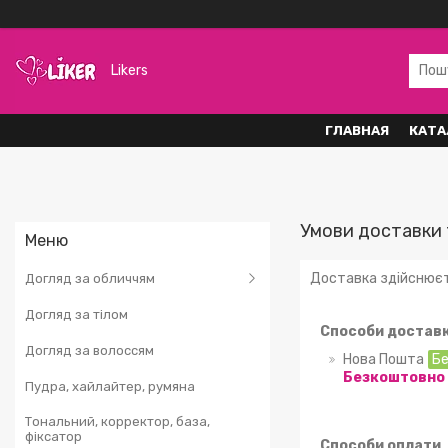
Likers
ГЛАВНАЯ
КАТА
Умови доставки 
Доставка здійснюєть
Догляд за обличчям
Догляд за тілом
Способи достав
Догляд за волоссям
Нова Пошта
Бе
Безкоштовно п
Пудра, хайлайтер, румяна
Тональний, корректор, база,
фіксатор
Способи оплати