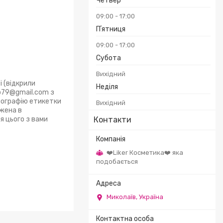
Четвер
09:00
17:00
Пʼятниця
09:00
17:00
Субота
Вихідний
 (відкрили
Неділя
op79@gmail.com з
тографію етикетки
Вихідний
ежена в
я цього з вами
Контакти
❤️Liker Косметика❤️ яка
подобається
Миколаїв, Україна