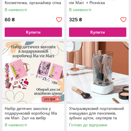
Косметичка, органайзер сітка
vie Mari + Розчіска
Superbrush Plus Ma Vie Mari
В наявності
В наявності
60
325
₴
₴
Купити
Купити
Набір дитячих заколок у
Ультразвуковий портативний
подарунковій коробочці Ma
очищувач для пензликів,
vie Mari 2шт на вибір
зубних щіток, окулярів та
іншого.
В наявності
Готово до відправки