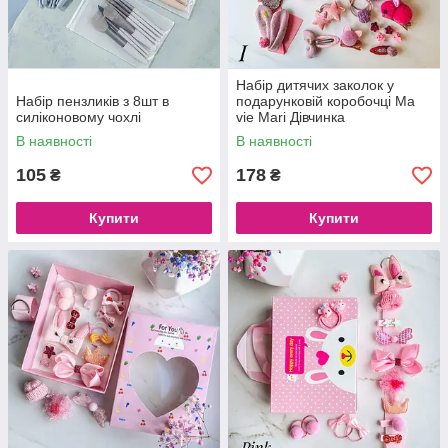
Набір дитячих заколок у
Набір пензликів з 8шт в
подарунковій коробочці Ma
силіконовому чохлі
vie Mari Дівчинка
В наявності
В наявності
105
178
₴
₴
Купити
Купити