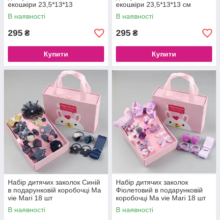
екошкіри 23,5*13*13
екошкіри 23,5*13*13 см
см Рожева
Чорна
В наявності
В наявності
295
295
₴
₴
Купити
Купити
Набір дитячих заколок Синій
Набір дитячих заколок
в подарунковій коробочці Ma
Фіолетовий в подарунковій
vie Mari 18 шт
коробочці Ma vie Mari 18 шт
В наявності
В наявності