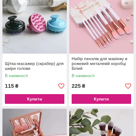
Набір пензлів для макіяжу в
Щітка-масажер (скрабер) для
рожевий металевій коробці
шкіри голови
Білий
В наявності
В наявності
115
225
₴
₴
Купити
Купити