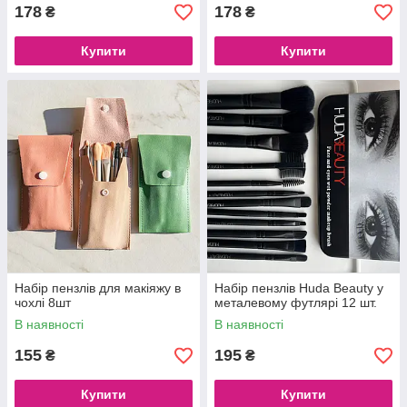
178
178
₴
₴
Купити
Купити
Набір пензлів для макіяжу в
Набір пензлів Huda Beauty у
чохлі 8шт
металевому футлярі 12 шт.
В наявності
В наявності
155
195
₴
₴
Купити
Купити