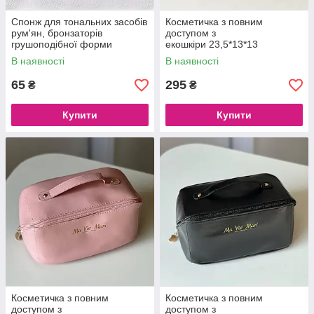
Спонж для тональних засобів
Косметичка з повним
рум'ян, бронзаторів
доступом з
грушоподібної форми
екошкіри 23,5*13*13
см Коричнева
В наявності
В наявності
65
295
₴
₴
Купити
Купити
Косметичка з повним
Косметичка з повним
доступом з
доступом з