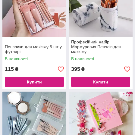
Професійний набір
Пензлики для макіяжу 5 шт у
Мармурових Пензлів для
футлярі
макіяжу
В наявності
В наявності
115
395
₴
₴
Купити
Купити