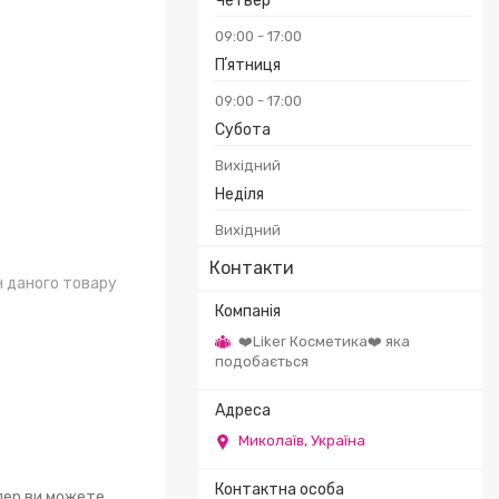
Четвер
09:00
17:00
Пʼятниця
09:00
17:00
Субота
Вихідний
Неділя
Вихідний
Контакти
н даного товару
❤️Liker Косметика❤️ яка
подобається
Миколаїв, Україна
епер ви можете