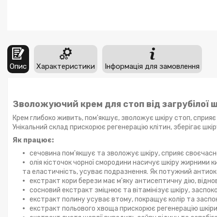
Опис
Характеристики
Інформація для замовлення
Зволожуючий крем для стоп від загрубілої шк
Крем глибоко живить, пом'якшує, зволожує шкіру стоп, сприя
Унікальний склад прискорює регенерацію клітин, зберігає шкі
Як працює:
сечовина пом'якшує та зволожує шкіру, сприяє своєчасн
олія кісточок чорної смородини насичує шкіру жирними ки
та еластичність, усуває подразнення. Як потужний антиок
екстракт кори берези має м'яку антисептичну дію, відно
сосновий екстракт зміцнює та вітамінізує шкіру, заспоко
екстракт полину усуває втому, покращує колір та заспо
екстракт польового хвоща прискорює регенерацію шкіри,