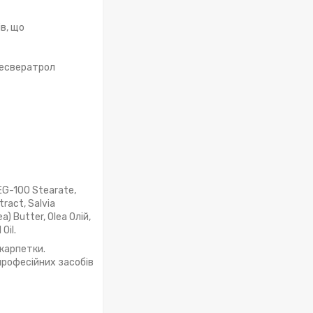
в, що
ресвератрол
 PEG-100 Stearate,
tract, Salvia
a) Butter, Olea Олій,
Oil.
шкарпетки.
професійних засобів