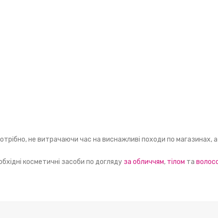
отрібно, не витрачаючи час на виснажливі походи по магазинах, 
обхідні косметичні засоби по догляду
за обличчям
,
тілом
та
волос