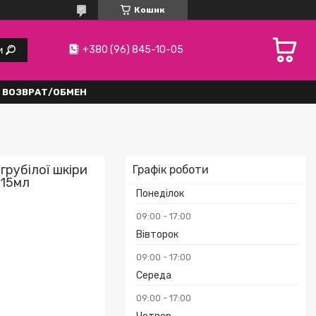
Кошик
+380 (96) 845-10-05
и
ВОЗВРАТ/ОБМЕН
грубілої шкіри
Графік роботи
115мл
Понеділок
09:00
17:00
Вівторок
09:00
17:00
Середа
₴
09:00
17:00