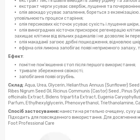
екстракт листя шавлії виводить зайву рідину та запобіга
екстракт черги усуває свербіж, лущення та почервоніння
олія авокадо усуває запалення, бореться з екземізацією
уповільнюють процеси старіння;
олія персикових кісточок усуває сухість і лущення шкіри, 
олія виноградних кісточок прискорює регенерацію кліти
захищає клітини від вільних радикалів і не дозволяє їм пер
олія макадамії загоює дрібні пошкодження, відновлює шкі
ефірна олія лимона запобігає появі неприємного запаху, 
Ефект
:
помітне пом'якшення стоп після першого використання;
тривале збереження свіжості;
запобігання появі огрубінь.
Склад
: Aqua, Urea, Glycerin, Helianthus Annuus (Sunflower) Seed 
Ribes Nigrum Seed Oil, Ricinus Communis (Castor) Seed , Pinus Sy
officinalis Extract, Bidens tripartita Extract, Eugenia Caryophyll
Parfum, Ethylhexylglycerin, Phenoxyethanol, Triethanolamine, Carb
Спосіб застосування:
нанести на ретельно очищену, суху ш
Підходить для повсякденного використання. Для досягнення
Foot Professional Care