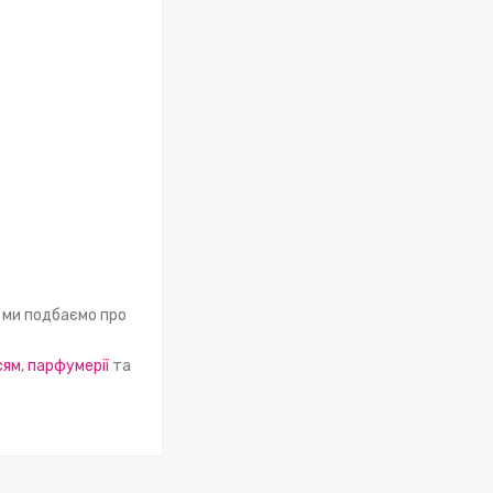
а ми подбаємо про
сям
,
парфумерії
та