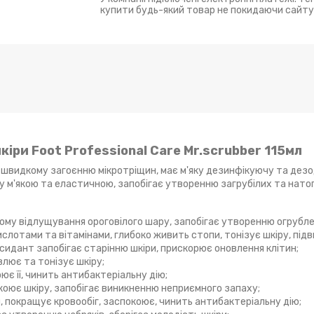
купити будь-який товар не покидаючи сайту
іри Foot Professional Care Mr.scrubber 115мл
є швидкому загоєнню мікротріщин, має м'яку дезинфікуючу та дез
ру м'якою та еластичною, запобігає утворенню загрубілих та натоп
ому відлущування ороговілого шару, запобігає утворенню огрубле
слотами та вітамінами, глибоко живить стопи, тонізує шкіру, підв
сидант запобігає старінню шкіри, прискорює оновлення клітин;
влює та тонізує шкіру;
ює її, чинить антибактеріальну дію;
коює шкіру, запобігає виникненню неприємного запаху;
 покращує кровообіг, заспокоює, чинить антибактеріальну дію;