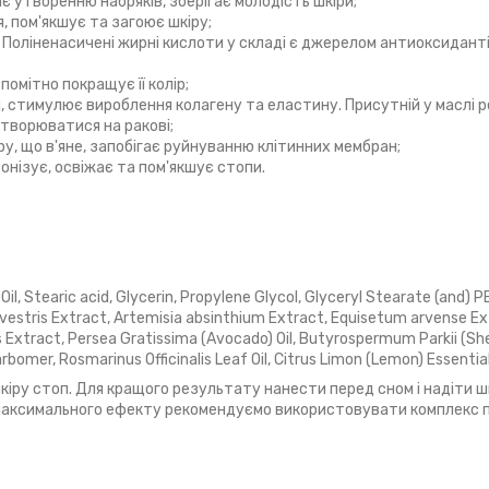
є утворенню набряків, зберігає молодість шкіри;
, пом'якшує та загоює шкіру;
. Поліненасичені жирні кислоти у складі є джерелом антиоксиданті
помітно покращує її колір;
н, стимулює вироблення колагену та еластину. Присутній у маслі 
етворюватися на ракові;
ру, що в'яне, запобігає руйнуванню клітинних мембран;
тонізує, освіжає та пом'якшує стопи.
Oil, Stearic acid, Glycerin, Propylene Glycol, Glyceryl Stearate (and)
lvestris Extract, Artemisia absinthium Extract, Equisetum arvense Ex
us Extract, Persea Gratissima (Avocado) Oil, Butyrospermum Parkii (She
omer, Rosmarinus Officinalis Leaf Oil, Citrus Limon (Lemon) Essential 
кіру стоп. Для кращого результату нанести перед сном і надіти 
 максимального ефекту рекомендуємо використовувати комплекс 