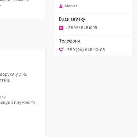
.
Мария
+380968451005
+380 (96) 845-10-05
одоруючу дію.
тнів.
нь;
ищує її пружність