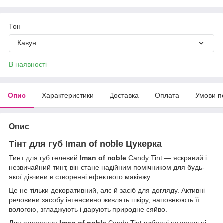
Тон
Кавун
В наявності
Опис
Характеристики
Доставка
Оплата
Умови п
Опис
Тінт для губ Iman of noble Цукерка
Тинт для губ гелевий
Iman of noble
Candy Tint — яскравий і
незвичайний тинт, він стане надійним помічником для будь-
якої дівчини в створенні ефектного макіяжу.
Це не тільки декоративний, але й засіб для догляду. Активні
речовини засобу інтенсивно живлять шкіру, наповнюють її
вологою, згладжують і дарують природне сяйво.
Для створення
Iman of noble
Candy Tint вибрані натуральні