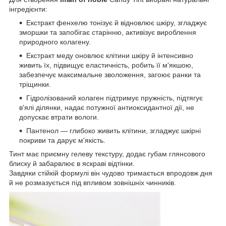
інгредієнти:
Екстракт фенхелю тонізує й відновлює шкіру, згладжує
зморшки та запобігає старінню, активізує вироблення
природного колагену.
Екстракт меду оновлює клітини шкіру й інтенсивно
живить їх, підвищує еластичність, робить її м'якшою,
забезпечує максимальне зволоження, загоює ранки та
тріщинки.
Гідролізований колаген підтримує пружність, підтягує
в'ялі ділянки, надає потужної антиоксидантної дії, не
допускає втрати вологи.
Пантенол — глибоко живить клітини, згладжує шкірні
покриви та дарує м'якість.
Тинт має приємну гелеву текстуру, додає губам глянсового
блиску й забарвлює в яскраві відтінки.
Завдяки стійкій формулі він чудово тримається впродовж дня
й не розмазується під впливом зовнішніх чинників.