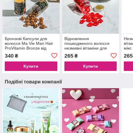
Бронзові Капсули для
Відновлення
Незм
волосся Ma Vie Mari Hair
пошкодженого волосся
віта
ProVitamin Bronze від
незмивні вітаміни для
мікс
випадіння, для росту
волосся з Марроканською
шт.
340
265
265
₴
₴
олією та Жожобою Ma Vie
Mari Червоні - 30шт
Купити
Купити
Подібні товари компанії