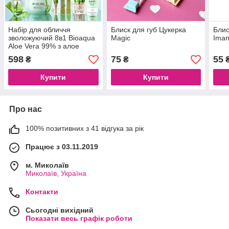
Набір для обличчя
Блиск для губ Цукерка
Блис
зволожуючий 8в1 Bioaqua
Magic
Iman
Aloe Vera 99% з алое
598
75
55
₴
₴
Купити
Купити
Про нас
100% позитивних з 41 відгука за рік
Працює з 03.11.2019
м. Миколаїв
Миколаїв, Україна
Контакти
Сьогодні вихідний
Показати весь графік роботи