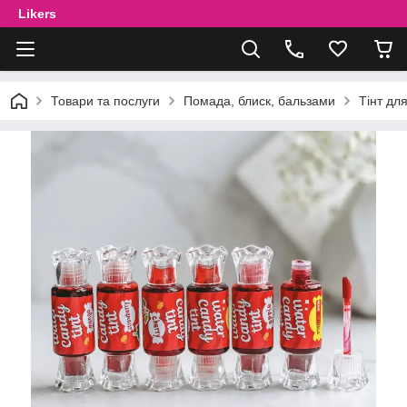
Likers
Товари та послуги
Помада, блиск, бальзами
Тінт дл