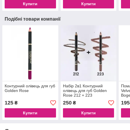
Купити
Купити
Подібні товари компанії
Контурний олівець для губ
Набір 2в1 Контурний
Пома
Golden Rose
олівець для губ Golden
Velv
Rose 212 + 223
Bog
125
250
195
₴
₴
Купити
Купити