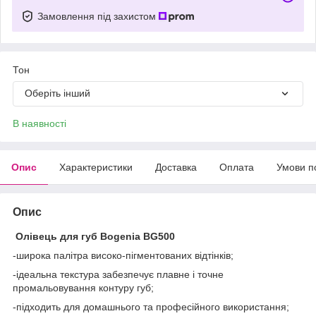
Замовлення під захистом
Тон
Оберіть інший
В наявності
Опис
Характеристики
Доставка
Оплата
Умови п
Опис
Олівець для губ Bogenia BG500
-широка палітра високо-пігментованих відтінків;
-ідеальна текстура забезпечує плавне і точне
промальовування контуру губ;
-підходить для домашнього та професійного використання;