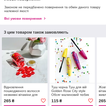
Законом не передбачено повернення та обмін даного товару
належної якості
Всі умови повернення
З цим товаром також замовляють
Відновлення
Туш чорна Туш для вій
Жовт
пошкодженого волосся
Golden Rose City style
віта
незмивні вітаміни для
Обсяг малиновий тюбик
живл
волосся з Марроканською
Vie 
265
115
265
₴
₴
олією та Жожобою Ma Vie
шт
Mari Червоні - 30шт