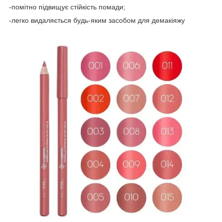
-помітно підвищує стійкість помади;
-легко видаляється будь-яким засобом для демакіяжу