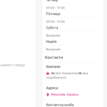
Четвер
09:00
17:00
Пʼятниця
09:00
17:00
Субота
Вихідний
Неділя
Вихідний
Контакти
н даного товару
❤️Liker Косметика❤️ яка
подобається
Миколаїв, Україна