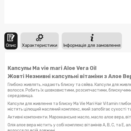
Опис
Характеристики
Інформація для замовлення
Капсулы Ma vie mari Aloe Vera Oil
Жовті Незмивні капсульні вітаміни з Алое Вер
Глибоко живлять, надають блиску та сяйва. Капсули для живле
волосся. Робить їх шовковистими, розсипчастими, блискучим
середовища.
Капсули для живлення та блиску Ma Vie Mari Hair Vitamin гли
містять цілющий масляний комплекс, який запобігає сухості т
Активні компоненти. Марокканське масло, масло алое вера, вітамі
Олія алое вера містить у собі комплекс вітамінів А, В, С, та 
волосся по всій довжині.