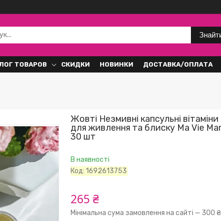
Знайт
ЛОГ ТОВАРОВ
СКИДКИ
НОВИНКИ
ДОСТАВКА/ОПЛАТА
Жовті Незмивні капсульні вітаміни
для живлення та блиску Ma Vie Mari
30 шт
В наявності
Код:
1692613753
265 ₴
Мінімальна сума замовлення на сайті — 300 