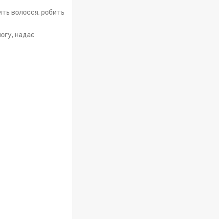
ить волосся, робить
логу, надає