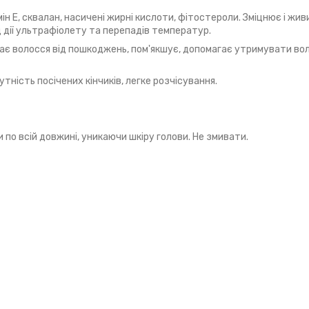
ін Е, сквалан, насичені жирні кислоти, фітостероли. Зміцнює і жив
ід дії ультрафіолету та перепадів температур.
ищає волосся від пошкоджень, пом'якшує, допомагає утримувати во
утність посічених кінчиків, легке розчісування.
и по всій довжині, уникаючи шкіру голови. Не змивати.