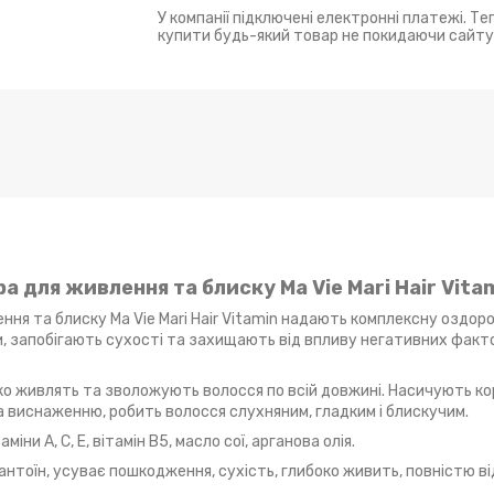
У компанії підключені електронні платежі. Т
купити будь-який товар не покидаючи сайту
а для живлення та блиску Ma Vie Mari Hair Vitam
ння та блиску Ma Vie Mari Hair Vitamin надають комплексну оздор
и, запобігають сухості та захищають від впливу негативних факт
боко живлять та зволожують волосся по всій довжині. Насичують ко
а виснаженню, робить волосся слухняним, гладким і блискучим.
ни А, С, Е, вітамін В5, масло сої, арганова олія.
Е, алантоїн, усуває пошкодження, сухість, глибоко живить, повністю