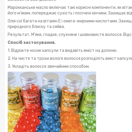
Марокканське масло включає такі корисні компоненти, як вітам
його м'яким, попереджає сухість і посічені кінчики. Захищає в
Олія сої багата на вітамін Е і омега-жирними кислотами. Зах
природного блиску та сяйва.
Результат. М'яке, гладке, слухняне і шовковисте волосся. Відс
Спосіб застосування.
1. Відріжте носик капсули та видавіть вміст на долоню.
2. На чисте та трохи вологе волосся розподіліть вміст капсул
3. Укладіть волосся звичайним способом.