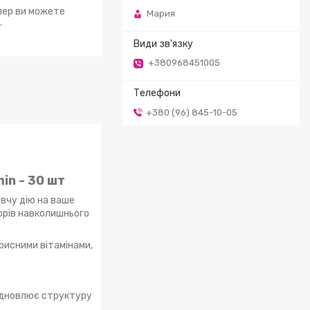
епер ви можете
Мария
.
+380968451005
+380 (96) 845-10-05
in - 30 шт
овчу дію на ваше
орів навколишнього
рисними вітамінами,
 відновлює структуру