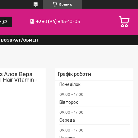
Кошик
+380 (96) 845-10-05
и
ВОЗВРАТ/ОБМЕН
 з Алое Вера
Графік роботи
 Hair Vitamin -
Понеділок
09:00
17:00
Вівторок
09:00
17:00
Середа
09:00
17:00
₴