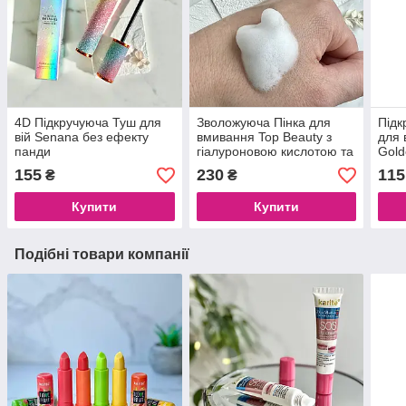
4D Підкручуюча Туш для
Зволожуюча Пінка для
Підк
вій Senana без ефекту
вмивання Top Beauty з
для 
панди
гіалуроновою кислотою та
Gold
пробіотиками 150 мл
(жов
155
230
115
₴
₴
Купити
Купити
Подібні товари компанії