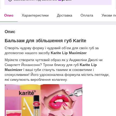
Опис
Характеристики
Доставка
Оплата
Умови п
Опис
Бальзам для збільшення губ Karite
Створіть чудову форму і чудовий об’єм для своїх губ за
допомогою нашого засобу
Karite
Lip Maximizer
Мріяєте створити чуттєвий образ як у Анджеліни Джолі чи
Скарлетт Йохансонн? Трохи блиску для губ
Karite
Lip
Maximizer
І ваші губи стануть такими ж соковитими і
спокусливими! Його удосконалена формула містить пептиди,
які симулюють вироблення колагену.