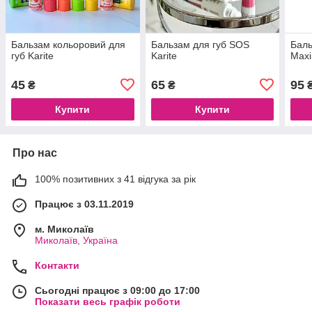
Бальзам кольоровий для
Бальзам для губ SOS
Баль
губ Karite
Karite
Maxi
45
65
95
₴
₴
Купити
Купити
Про нас
100% позитивних з 41 відгука за рік
Працює з 03.11.2019
м. Миколаїв
Миколаїв, Україна
Контакти
Сьогодні працює з 09:00 до 17:00
Показати весь графік роботи