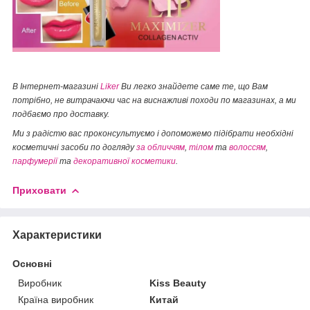
В Інтернет-магазині
Liker
Ви легко знайдете саме те, що Вам
потрібно, не витрачаючи час на виснажливі походи по магазинах, а ми
подбаємо про доставку.
Ми з радістю вас проконсультуємо і допоможемо підібрати необхідні
косметичні засоби по догляду
за обличчям
,
тілом
та
волоссям
,
парфумерії
та
декоративної косметики
.
Приховати
Характеристики
Основні
Виробник
Kiss Beauty
Країна виробник
Китай